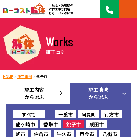
千葉県・茨城県の
解体工事専門店
じゅうべえの解体
Works
施工事例
HOME
>
施工事例
>
銚子市
施工内容
施工地域
から選ぶ
から選ぶ
すべて
千葉市
阿見町
行方市
龍ヶ崎市
香取市
銚子市
成田市
旭市
佐倉市
牛久市
東金市
八街市