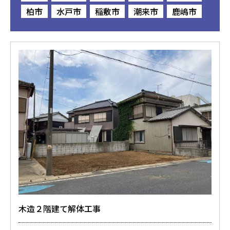
柏市
水戸市
稲敷市
潮来市
鹿嶋市
木造２階建て解体工事