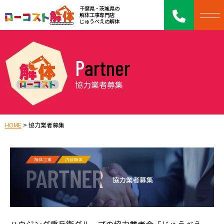
千葉県・茨城県の
解体工事専門店
じゅうべえの解体
Partner
協力業者募集
HOME
>
協力業者募集
ハウジング重兵衛グループの協力業者会「じゅうべえ