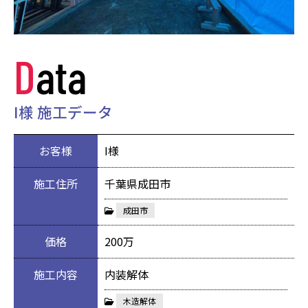
Data
I様 施工データ
お客様
I様
施工住所
千葉県成田市
成田市
価格
200万
施工内容
内装解体
木造解体