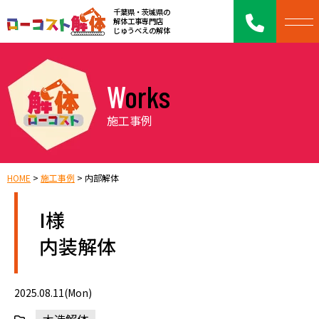
千葉県・茨城県の
解体工事専門店
じゅうべえの解体
Works
施工事例
HOME
>
施工事例
>
内部解体
I様
内装解体
2025.08.11(Mon)