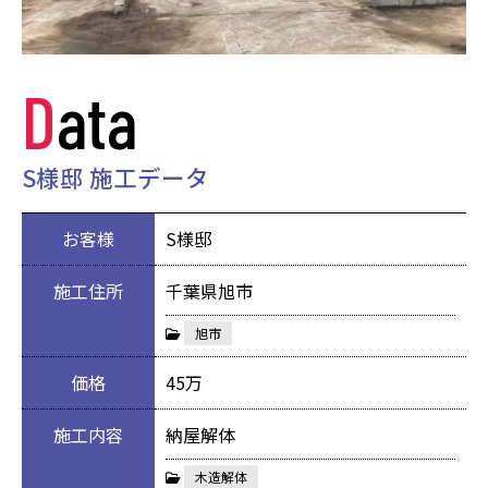
Data
S様邸 施工データ
お客様
S様邸
施工住所
千葉県旭市
旭市
価格
45万
施工内容
納屋解体
木造解体