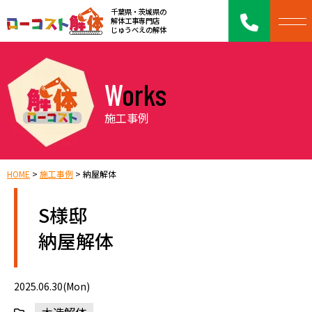
千葉県・茨城県の
解体工事専門店
じゅうべえの解体
Works
施工事例
HOME
>
施工事例
>
納屋解体
S様邸
納屋解体
2025.06.30(Mon)